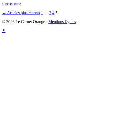
Lire la suite
Pagination
← Articles plus récents
1
…
3
4
5
des
© 2026 Le Carnet Orange ·
Mentions légales
publications
↟