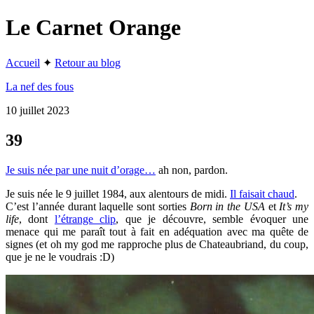
Le Carnet Orange
Accueil
✦
Retour au blog
La nef des fous
10 juillet 2023
39
Je suis née par une nuit d’orage…
ah non, pardon.
Je suis née le 9 juillet 1984, aux alentours de midi.
Il faisait chaud
.
C’est l’année durant laquelle sont sorties
Born in the USA
et
It’s my
life
, dont
l’étrange clip
, que je découvre, semble évoquer une
menace qui me paraît tout à fait en adéquation avec ma quête de
signes (et oh my god me rapproche plus de Chateaubriand, du coup,
que je ne le voudrais :D)