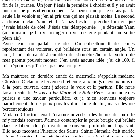
fin de la journée. Un jour, j’étais la première à choisir et il y en avait
une qui me plaisait énormément. J’ai pensé que je ne serais pas la
seule à la vouloir et j’en ai pris une qui me plaisait moins. Le second
à choisir, c’était Yann et il n’a pas hésité à prendre l’image que
j’avais laissée de côté. J’étais très désappointée – je détestais Yann
(au primaire, je l’ai vu manger un ver de terre pendant une sortie
plein-air.)
Avec Jean, on parlait bagnoles. On collectionnait des cartes
représentant des voitures, qui brillaient sous un certain angle. Un
jour, il m’a demandé à combien de kilomètres/heure la voiture de
mes parents pouvait monter. J’en avais aucune idée, j’ai dit 100, il
m’a répondu « pff, c’est pas beaucoup. »
Ma maîtresse en dernière année de maternelle s’appelait madame
Christori. C’était une fervente chrétienne, aux longs cheveux noirs et
à la peau cuivrée, dont j’adorais la voix et le parfum. Elle nous
faisait réciter le
Je vous salue Marie
et le
Notre Père
. La mélodie des
prières a une saveur particulière, et je m’en souviens toujours
partiellement. Je ne peux plus les dire, faute de foi, mais elles me
bercent toujours.
Madame Christori tenait l’oratoire ouvert sur les heures de midi. Je
m’y rendais souvent. J’aimais contempler la petite bougie qui brûlait
dans le tabernacle, j’en garde un souvenir profondément apaisant.
Elle nous racontait l’histoire des Saints. Sainte Nathalie était mariée
à Saint Georges. Ils ont été bouffés par les lions (en fait, c’est pas du