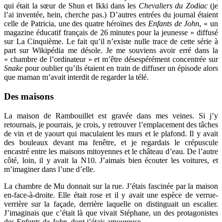
qui était la sœur de Shun et Ikki dans les
Chevaliers du Zodiac
(je
l’ai inventée, hein, cherche pas.) D’autres entrées du journal étaient
celle de Patricia, une des quatre héroïnes des
Enfants de John
, « un
magazine éducatif français de 26 minutes pour la jeunesse » diffusé
sur La Cinquième. Le fait qu’il n’existe nulle trace de cette série à
part sur Wikipédia me désole. Je me souviens avoir erré dans la
« chambre de l’ordinateur » et m’être désespérément concentrée sur
Snake
pour oublier qu’ils étaient en train de diffuser un épisode alors
que maman m’avait interdit de regarder la télé.
Des maisons
La maison de Rambouillet est gravée dans mes veines. Si j’y
retournais, je pourrais, je crois, y retrouver l’emplacement des tâches
de vin et de yaourt qui maculaient les murs et le plafond. Il y avait
des bouleaux devant ma fenêtre, et je regardais le crépuscule
encastré entre les maisons mitoyennes et le château d’eau. De l’autre
côté, loin, il y avait la N10. J’aimais bien écouter les voitures, et
m’imaginer dans l’une d’elle.
La chambre de Mu donnait sur la rue. J’étais fascinée par la maison
en-face-à-droite. Elle était rose et il y avait une espèce de verrue-
verrière sur la façade, derrière laquelle on distinguait un escalier.
J’imaginais que c’était là que vivait Stéphane, un des protagonistes
des
Enfants de John
, dont j’étais amoureuse.