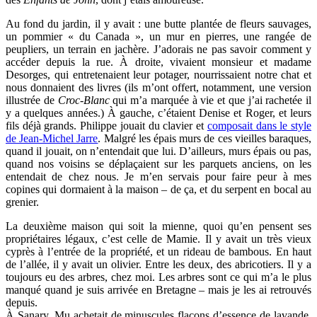
Au fond du jardin, il y avait : une butte plantée de fleurs sauvages,
un pommier « du Canada », un mur en pierres, une rangée de
peupliers, un terrain en jachère. J’adorais ne pas savoir comment y
accéder depuis la rue. À droite, vivaient monsieur et madame
Desorges, qui entretenaient leur potager, nourrissaient notre chat et
nous donnaient des livres (ils m’ont offert, notamment, une version
illustrée de
Croc-Blanc
qui m’a marquée à vie et que j’ai rachetée il
y a quelques années.) À gauche, c’étaient Denise et Roger, et leurs
fils déjà grands. Philippe jouait du clavier et
composait dans le style
de Jean-Michel Jarre
. Malgré les épais murs de ces vieilles baraques,
quand il jouait, on n’entendait que lui. D’ailleurs, murs épais ou pas,
quand nos voisins se déplaçaient sur les parquets anciens, on les
entendait de chez nous. Je m’en servais pour faire peur à mes
copines qui dormaient à la maison – de ça, et du serpent en bocal au
grenier.
La deuxième maison qui soit la mienne, quoi qu’en pensent ses
propriétaires légaux, c’est celle de Mamie. Il y avait un très vieux
cyprès à l’entrée de la propriété, et un rideau de bambous. En haut
de l’allée, il y avait un olivier. Entre les deux, des abricotiers. Il y a
toujours eu des arbres, chez moi. Les arbres sont ce qui m’a le plus
manqué quand je suis arrivée en Bretagne – mais je les ai retrouvés
depuis.
À Sanary, Mu achetait de minuscules flacons d’essence de lavande,