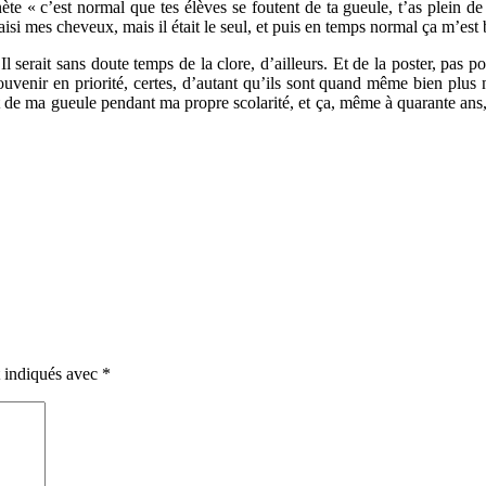
 c’est normal que tes élèves se foutent de ta gueule, t’as plein de tics 
isi mes cheveux, mais il était le seul, et puis en temps normal ça m’est 
. Il serait sans doute temps de la clore, d’ailleurs. Et de la poster, pas
ouvenir en priorité, certes, d’autant qu’ils sont quand même bien plu
nt de ma gueule pendant ma propre scolarité, et ça, même à quarante ans, c
t indiqués avec
*