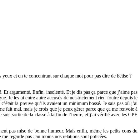
s yeux et en te concentrant sur chaque mot pour pas dire de bêtise ?
é. Et argumenté. Enfin, insolenté. Et je dis pas ça parce que j’aime pas
. Je les ai entre autre accusés de ne strictement rien foutre depuis le
 c’était la preuve qu’ils avaient un minimum bossé. Je sais pas où j’ai
 me fait mal, mais je crois que je peux gérer parce que ça me renvoie à
is sortie de la classe à la fin de l’heure, et j’ai vérifié avec les CPE
nement pas mise de bonne humeur. Mais enfin, même les petits cons du
ne me regarde pas : au moins nos relations sont policées.