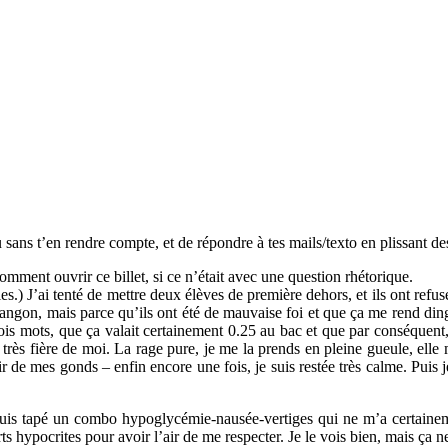
sans t’en rendre compte, et de répondre à tes mails/texto en plissant de
omment ouvrir ce billet, si ce n’était avec une question rhétorique.
.) J’ai tenté de mettre deux élèves de première dehors, et ils ont refus
ngon, mais parce qu’ils ont été de mauvaise foi et que ça me rend dingue
rois mots, que ça valait certainement 0.25 au bac et que par conséquent,
 très fière de moi. La rage pure, je me la prends en pleine gueule, elle
e mes gonds – enfin encore une fois, je suis restée très calme. Puis je su
e me suis tapé un combo hypoglycémie-nausée-vertiges qui ne m’a certai
rts hypocrites pour avoir l’air de me respecter. Je le vois bien, mais ça 