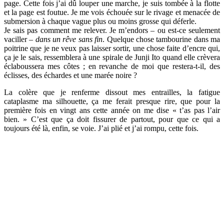
page. Cette fois j’ai dû louper une marche, je suis tombée à la flotte
et la page est foutue. Je me vois échouée sur le rivage et menacée de
submersion à chaque vague plus ou moins grosse qui déferle.
Je sais pas comment me relever. Je m’endors – ou est-ce seulement
vaciller –
dans un rêve sans fin
. Quelque chose tambourine dans ma
poitrine que je ne veux pas laisser sortir, une chose faite d’encre qui,
ça je le sais, ressemblera à une spirale de Junji Ito quand elle crèvera
éclaboussera mes côtes ; en revanche de moi que restera-t-il, des
éclisses, des échardes et une marée noire ?
La colère que je renferme dissout mes entrailles, la fatigue
cataplasme ma silhouette, ça me ferait presque rire, que pour la
première fois en vingt ans cette année on me dise « t’as pas l’air
bien. » C’est que ça doit fissurer de partout, pour que ce qui a
toujours été là, enfin, se voie. J’ai plié et j’ai rompu, cette fois.