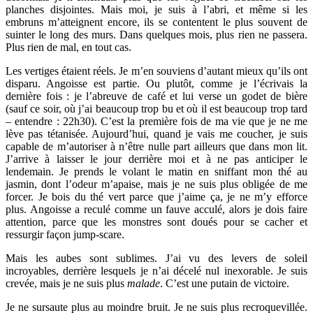
planches disjointes. Mais moi, je suis à l’abri, et même si les
embruns m’atteignent encore, ils se contentent le plus souvent de
suinter le long des murs. Dans quelques mois, plus rien ne passera.
Plus rien de mal, en tout cas.
Les vertiges étaient réels. Je m’en souviens d’autant mieux qu’ils ont
disparu. Angoisse est partie. Ou plutôt, comme je l’écrivais la
dernière fois : je l’abreuve de café et lui verse un godet de bière
(sauf ce soir, où j’ai beaucoup trop bu et où il est beaucoup trop tard
– entendre : 22h30). C’est la première fois de ma vie que je ne me
lève pas tétanisée. Aujourd’hui, quand je vais me coucher, je suis
capable de m’autoriser à n’être nulle part ailleurs que dans mon lit.
J’arrive à laisser le jour derrière moi et à ne pas anticiper le
lendemain. Je prends le volant le matin en sniffant mon thé au
jasmin, dont l’odeur m’apaise, mais je ne suis plus obligée de me
forcer. Je bois du thé vert parce que j’aime ça, je ne m’y efforce
plus. Angoisse a reculé comme un fauve acculé, alors je dois faire
attention, parce que les monstres sont doués pour se cacher et
ressurgir façon jump-scare.
Mais les aubes sont sublimes. J’ai vu des levers de soleil
incroyables, derrière lesquels je n’ai décelé nul inexorable. Je suis
crevée, mais je ne suis plus
malade
. C’est une putain de victoire.
Je ne sursaute plus au moindre bruit. Je ne suis plus recroquevillée.