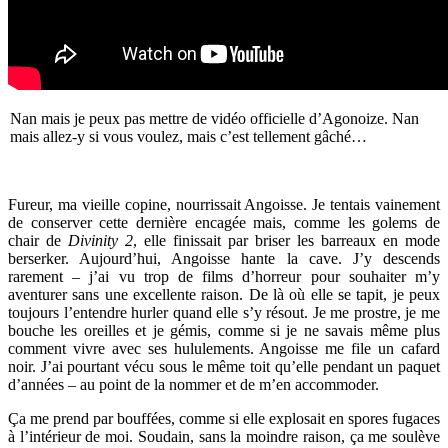
Nan mais je peux pas mettre de vidéo officielle d’Agonoize. Nan
mais allez-y si vous voulez, mais c’est tellement gâché…
Fureur, ma vieille copine, nourrissait Angoisse. Je tentais vainement
de conserver cette dernière encagée mais, comme les golems de
chair de
Divinity 2
, elle finissait par briser les barreaux en mode
berserker. Aujourd’hui, Angoisse hante la cave. J’y descends
rarement – j’ai vu trop de films d’horreur pour souhaiter m’y
aventurer sans une excellente raison. De là où elle se tapit, je peux
toujours l’entendre hurler quand elle s’y résout. Je me prostre, je me
bouche les oreilles et je gémis, comme si je ne savais même plus
comment vivre avec ses hululements. Angoisse me file un cafard
noir. J’ai pourtant vécu sous le même toit qu’elle pendant un paquet
d’années – au point de la nommer et de m’en accommoder.
Ça me prend par bouffées, comme si elle explosait en spores fugaces
à l’intérieur de moi. Soudain, sans la moindre raison, ça me soulève