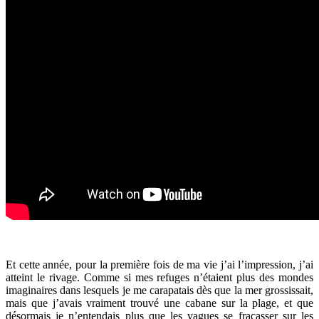
Et cette année, pour la première fois de ma vie j’ai l’impression, j’ai
atteint le rivage. Comme si mes refuges n’étaient plus des mondes
imaginaires dans lesquels je me carapatais dès que la mer grossissait,
mais que j’avais vraiment trouvé une cabane sur la plage, et que
désormais je n’entendais plus que les vagues se fracasser sur les