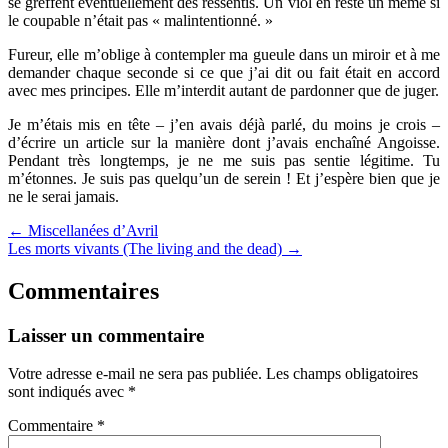
se greffent éventuellement des ressentis. Un viol en reste un même si
le coupable n’était pas « malintentionné. »
Fureur, elle m’oblige à contempler ma gueule dans un miroir et à me
demander chaque seconde si ce que j’ai dit ou fait était en accord
avec mes principes. Elle m’interdit autant de pardonner que de juger.
Je m’étais mis en tête – j’en avais déjà parlé, du moins je crois –
d’écrire un article sur la manière dont j’avais enchaîné Angoisse.
Pendant très longtemps, je ne me suis pas sentie légitime. Tu
m’étonnes. Je suis pas quelqu’un de serein ! Et j’espère bien que je
ne le serai jamais.
← Miscellanées d’Avril
Les morts vivants (The living and the dead) →
Commentaires
Laisser un commentaire
Votre adresse e-mail ne sera pas publiée.
Les champs obligatoires
sont indiqués avec
*
Commentaire
*