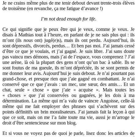
Je ne crains même plus de me tenir debout devant trente-trois élèves
de troisième (en revanche, ça me fatigue d’avance !)
I’m not dead enough for life
.
Ce qui signifie que je peux être qui je veux, comme je veux. Je
disais à Mathias tout à l’heure, en parlant de je ne sais plus qui : ils
m’ont (ils
nous
ont) jugé(e)s), mais ils ont perdu. Aujourd’hui, ils
sont dépressifs, divorcés, perdus… Et ben pas moi. J’ai jamais cessé
d’être ce que je voulais, et j’ai gagné. Je suis libre. J’ai sans doute
pas vaincu mes démons, mais j’ai de l’espace, vous comprenez ? J’ai
une arène, là où la plupart des gens n’ont qu’un bac à sable. Ils se
sont foutus de ma gueule, ils m’ont dépréciée, ils se sont permis de
me donner leur avis. Aujourd’hui je suis debout. Je n’ai pourtant pas
grand-chose, et presque rien que j’aie gagné en combattant. Je n’ai
conservé que ce que j’avais : un mec, une sœur, des amis… Et un
chat, seule « chose » que j’aie « acquise ». Mais toutes les
« choses » que j’ai conservées ou gagnées, je les dois à ma
détermination. La même qui m’a valu de vaincre Angoisse, celle-là
même qui me fait employer des phrases qui s’achèvent sur des
points définitifs un brin moralisateurs. J’ai jamais fait la leçon à qui
que ce soit, mais on me l’a faite toute ma vie, aussi je m’arroge le
droit d’être sentencieuse sur mon blog.
Et si vous ne voyez pas de quoi je parle, lisez donc les articles de