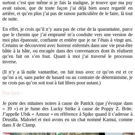
surtout c’est que même si je fais la maligne, je trouve que ma psy
avait raison, que de toute façon j’ai déjà bien assez regardé en
arrière, et qu’en plus j’ai pas de raison particulière de le faire, là tout
de suite.
En effet, je crois qu’il n’y aura pas de crise de la quarantaine, parce
que le chemin que j’ai emprunté m’a conduite vers une version de
moi plus épanouie, confiante et entière que je ne l’étais à vingt ans.
Certains se découvrent avec horreur enfermés dans une vie peut-être
bâtie à la hâte, ou encagée dans des convenances dont ils réalisent
qu’en fait on s’en fout. Quant à moi j’ai traversé le processus
inverse.
(Il n’y a là nulle vantardise, on fait tous avec ce qu’on est et ce
qu’on a et, sans parler de hasard ou au contraire de déterminisme, je
ne crois pas qu’on soit tout à fait libres pour autant.)
Fun facts :
Je porte des mitaines noires à cause de Patrick (que j’évoque dans
« 39 ») et je fume des Lucky Strike à cause de Poppy Z. Brite.
J’appelle Ubik « Amour » en référence à Spike quand il s’adresse à
Drusilla. Maloriel et moi avons eu un chat nommé Kamui, comme
dans
X
de Clamp.