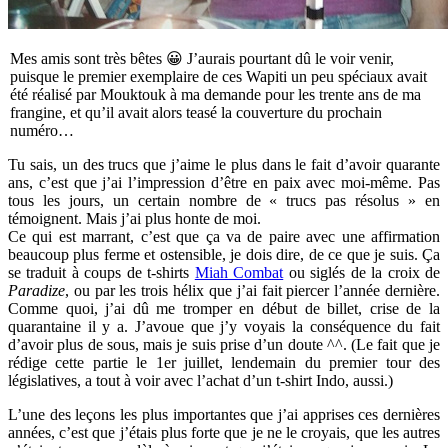
Mes amis sont très bêtes 😀 J’aurais pourtant dû le voir venir,
puisque le premier exemplaire de ces Wapiti un peu spéciaux avait
été réalisé par Mouktouk à ma demande pour les trente ans de ma
frangine, et qu’il avait alors teasé la couverture du prochain
numéro…
Tu sais, un des trucs que j’aime le plus dans le fait d’avoir quarante
ans, c’est que j’ai l’impression d’être en paix avec moi-même. Pas
tous les jours, un certain nombre de « trucs pas résolus » en
témoignent. Mais j’ai plus honte de moi.
Ce qui est marrant, c’est que ça va de paire avec une affirmation
beaucoup plus ferme et ostensible, je dois dire, de ce que je suis. Ça
se traduit à coups de t-shirts
Miah Combat
ou siglés de la croix de
Paradize
, ou par les trois hélix que j’ai fait piercer l’année dernière.
Comme quoi, j’ai dû me tromper en début de billet, crise de la
quarantaine il y a. J’avoue que j’y voyais la conséquence du fait
d’avoir plus de sous, mais je suis prise d’un doute ^^. (Le fait que je
rédige cette partie le 1er juillet, lendemain du premier tour des
législatives, a tout à voir avec l’achat d’un t-shirt Indo, aussi.)
L’une des leçons les plus importantes que j’ai apprises ces dernières
années, c’est que j’étais plus forte que je ne le croyais, que les autres