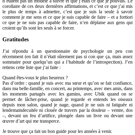
n’étaient pas un modèle à suivre et que j’étais ce que je pouvais. Le
corollaire de ces deux dernières affirmations, et c’est ce que j’ai mis
le plus de temps à admettre, c’est que je suis la seule à savoir
comment je me sens et ce que je suis capable de faire – et a fortiori
ce que je ne suis pas capable de faire, n’en déplaise aux gens qui
croient qu’ils sont les seuls à se forcer.
Gratitudes
J’ai répondu à un questionnaire de psychologie un peu con
récemment (en fait il n’était sûrement pas si con que ça, mais assez
sommaire pour quelqu’un qui a l’habitude de l’introspection). J’en
retiens cette liste que j’ai faite :
Quand êtes-vous le plus heureux ?
Pas d’ordre : quand je suis avec ma sœur et qu’on se fait confiance,
dans ma belle-famille, en concert, au printemps, avec mes amis, dans
les moments partagés avec les gamins, avec Ubik quand on se
permet de lâcher-prise, quand je regarde et entends les oiseaux
depuis mon salon, quand je nage, quand je ne suis ni fatiguée ni
lendemaindecuitée ni clouée de travers par la douleur – ventre, dos
–, devant un feu d’artifice, plongée dans un livre ou devant une
œuvre d’art qui me transperce.
Je trouve que ça fait un bon guide pour les années à venir.