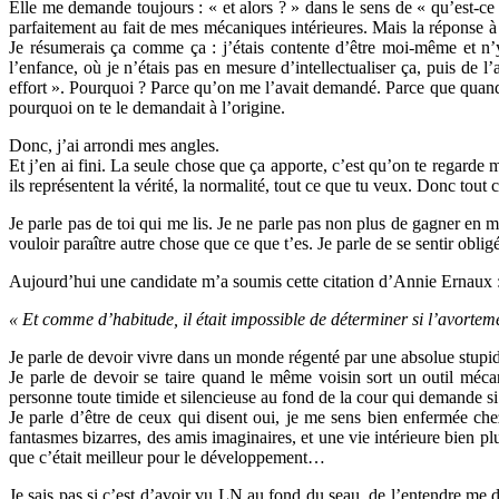
Elle me demande toujours : « et alors ? » dans le sens de « qu’est-c
parfaitement au fait de mes mécaniques intérieures. Mais la réponse à
Je résumerais ça comme ça : j’étais contente d’être moi-même et n
l’enfance, où je n’étais pas en mesure d’intellectualiser ça, puis de 
effort ». Pourquoi ? Parce qu’on me l’avait demandé. Parce que quand o
pourquoi on te le demandait à l’origine.
Donc, j’ai arrondi mes angles.
Et j’en ai fini. La seule chose que ça apporte, c’est qu’on te regarde 
ils représentent la vérité, la normalité, tout ce que tu veux. Donc tout
Je parle pas de toi qui me lis. Je ne parle pas non plus de gagner en ma
vouloir paraître autre chose que ce que t’es. Je parle de se sentir oblig
Aujourd’hui une candidate m’a soumis cette citation d’Annie Ernaux 
« Et comme d’habitude, il était impossible de déterminer si l’avortement 
Je parle de devoir vivre dans un monde régenté par une absolue stupidi
Je parle de devoir se taire quand le même voisin sort un outil méca
personne toute timide et silencieuse au fond de la cour qui demande si 
Je parle d’être de ceux qui disent oui, je me sens bien enfermée chez
fantasmes bizarres, des amis imaginaires, et une vie intérieure bien p
que c’était meilleur pour le développement…
Je sais pas si c’est d’avoir vu LN au fond du seau, de l’entendre me d