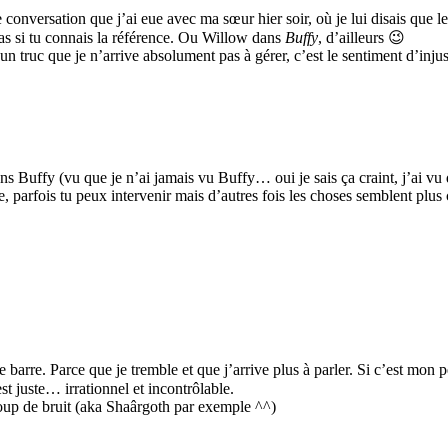
 conversation que j’ai eue avec ma sœur hier soir, où je lui disais que 
pas si tu connais la référence. Ou Willow dans
Buffy
, d’ailleurs 😉
n truc que je n’arrive absolument pas à gérer, c’est le sentiment d’inju
uffy (vu que je n’ai jamais vu Buffy… oui je sais ça craint, j’ai vu qu
uve, parfois tu peux intervenir mais d’autres fois les choses semblent 
e barre. Parce que je tremble et que j’arrive plus à parler. Si c’est mon 
st juste… irrationnel et incontrôlable.
coup de bruit (aka Shaârgoth par exemple ^^)