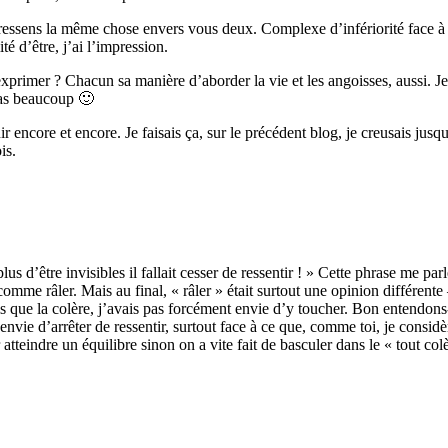
e ressens la même chose envers vous deux. Complexe d’infériorité face à 
ité d’être, j’ai l’impression.
s’exprimer ? Chacun sa manière d’aborder la vie et les angoisses, aussi. 
 pas beaucoup 🙂
ir encore et encore. Je faisais ça, sur le précédent blog, je creusais jusq
is.
plus d’être invisibles il fallait cesser de ressentir ! » Cette phrase me p
 comme râler. Mais au final, « râler » était surtout une opinion différent
s que la colère, j’avais pas forcément envie d’y toucher. Bon entendons
nvie d’arrêter de ressentir, surtout face à ce que, comme toi, je consi
teindre un équilibre sinon on a vite fait de basculer dans le « tout colè