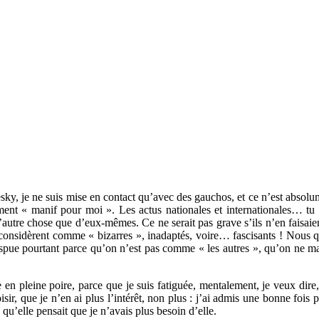
uesky, je ne suis mise en contact qu’avec des gauchos, et ce n’est absol
ent « manif pour moi ». Les actus nationales et internationales… tu le
’autre chose que d’eux-mêmes. Ce ne serait pas grave s’ils n’en faisaie
s considèrent comme « bizarres », inadaptés, voire… fascisants ! Nous q
nspue pourtant parce qu’on n’est pas comme « les autres », qu’on ne mang
 en pleine poire, parce que je suis fatiguée, mentalement, je veux dire,
loisir, que je n’en ai plus l’intérêt, non plus : j’ai admis une bonne fois
s qu’elle pensait que je n’avais plus besoin d’elle.