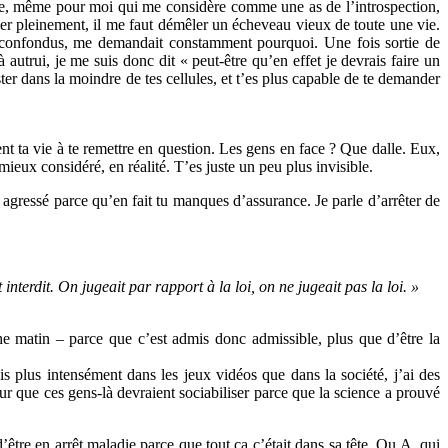
ique, même pour moi qui me considère comme une as de l’introspection,
der pleinement, il me faut démêler un écheveau vieux de toute une vie.
s confondus, me demandait constamment pourquoi. Une fois sortie de
autrui, je me suis donc dit « peut-être qu’en effet je devrais faire un
er dans la moindre de tes cellules, et t’es plus capable de te demander
ent ta vie à te remettre en question. Les gens en face ? Que dalle. Eux,
mieux considéré, en réalité. T’es juste un peu plus invisible.
ir agressé parce qu’en fait tu manques d’assurance. Je parle d’arrêter de
interdit. On jugeait par rapport à la loi, on ne jugeait pas la loi. »
he matin – parce que c’est admis donc admissible, plus que d’être la
is plus intensément dans les jeux vidéos que dans la société, j’ai des
ur que ces gens-là devraient sociabiliser parce que la science a prouvé
être en arrêt maladie parce que tout ça c’était dans sa tête. Ou A. qui