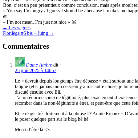
Bon, c’est un peu prétentieux comme conclusion, mais après moult terg
« You say I’m angry / I guess I should be / because it makes me happ
et
« I’m not mean, I’m just not nice » 😀
← Les vagues
Florilège #6 bis – Juing →
Commentaires
Dame Ambre
dit :
25 juin 2025 à 14h57
Le « devrait depuis longtemps être dépassé » était surtout une l
fatigue (et si jamais mon cerveau y a mis autre chose, je lui rem
discuté ensuite avec Eli.
J’ai un énorme souci de légitimité, plus exactement d’existence. Ê
retomber dans la non-légitimité à être), et peut-être que cette foi
Et je réagis très fortement à la phrase D’Annie Ernaux « D’avoir
le poser quelque part sur le blog hé hé.
Merci d’être là <3