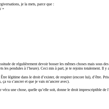
iversations, je la mets, parce que :
y »
assitude de régulièrement devoir bosser les mêmes choses mais sous des an
ets les pendules à l’heure). Ceci mis à part, je te rejoins totalement. I
tre légitime dans le droit d’exister, de respirer (encore lui), d’être. Pri
s, ça va s’ancrer et que je vais m’ancrer avec).
 vécu une chose, quelle qu’elle soit, donne le droit imprescriptible de l