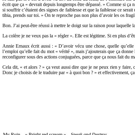
écrit que ça « devrait depuis longtemps être dépassé. » Comme si ça n’
si souffrir c’étaient des signes de faiblesse et que la faiblesse ce serai
tibia, prends sur toi. » On te reproche pas non plus d’avoir les os fragi
Bon. J’ai peut-être réussi à mettre le doigt sur la raison pour laquelle 
La colère je ne veux pas la « régler ». Elle est légitime. Si en plus d’être
Annie Ernaux écrit aussi : « D’avoir vécu une chose, quelle qu’elle soi
l’emploi qu’elle fait du mot « vérité », mais j’ajouterais que ça donn
reconfigurer sous des actions conjuguées, parce que ça nous fait du mal
Cela dit, « et alors ? » ça veut aussi dire que je ne peux rien y faire,
Donc je choisis de le traduire par « à quoi bon ? » et effectivement, ça
My Ruin – « Bright red scream » –
Speak and Destroy
.