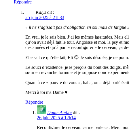
Répondre
Kalys
dit :
25 juin 2025 à 21h33
« il ne s’agissait pas d’obligation en soi mais de fatigue 
En vrai, je le sais bien. J’ai les mêmes lassitudes. Mais e
qu’on avait déjà fait le tour, Angoisse et moi, la psy et
des années et qu’à part « reconfigurer » le cerveau, ça d
Elle sait ce qu’elle fait, Eli 😉 Je suis désolée, je ne po
Le souci d’existence, je le perçois du bout des doigts, mê
sœur en revanche formule et je suppose donc expérimente 
Quant à ce « pauvre de vous », haha, on a déjà parlé écrit
Merci à toi ma Dame ♥
Répondre
Dame Ambre
dit :
26 juin 2025 à 12h14
Reconfigurer le cerveau, ça me parle ça. Merci pour 