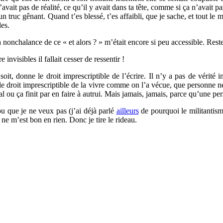
avait pas de réalité, ce qu’il y avait dans ta tête, comme si ça n’avait
t un truc gênant. Quand t’es blessé, t’es affaibli, que je sache, et tout l
les.
la nonchalance de ce « et alors ? » m’était encore si peu accessible. Rest
 invisibles il fallait cesser de ressentir !
t, donne le droit imprescriptible de l’écrire. Il n’y a pas de vérité in
e le droit imprescriptible de la vivre comme on l’a vécue, que personne 
 ou ça finit par en faire à autrui. Mais jamais, jamais, parce qu’une pers
 ou que je ne veux pas (j’ai déjà parlé
ailleurs
de pourquoi le militantism
 ne m’est bon en rien. Donc je tire le rideau.