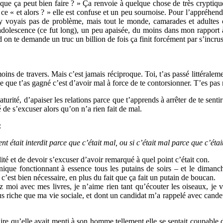
e que ça peut bien faire ? » Ça renvoie à quelque chose de très crypt
 ce « et alors ? » elle est confuse et un peu sournoise. Pour l’appréhen
’y voyais pas de problème, mais tout le monde, camarades et adulte
l’adolescence (ce fut long), un peu apaisée, du moins dans mon rapport à 
n te demande un truc un billion de fois ça finit forcément par s’incrust
moins de travers. Mais c’est jamais réciproque. Toi, t’as passé littéralem
 ce que t’as gagné c’est d’avoir mal à force de te contorsionner. T’es pas 
turité, d’apaiser les relations parce que t’apprends à arrêter de te sent
é de s’excuser alors qu’on n’a rien fait de mal.
:
était interdit parce que c’était mal, ou si c’était mal parce que c’était 
té et de devoir s’excuser d’avoir remarqué à quel point c’était con.
nique fonctionnant à essence tous les putains de soirs – et le dimanc
c’est bien nécessaire, en plus du fait que ça fait un putain de boucan.
 moi avec mes livres, je n’aime rien tant qu’écouter les oiseaux, je v
lus riche que ma vie sociale, et dont un candidat m’a rappelé avec cande
ire qu’elle avait menti à son homme tellement elle se sentait coupable d’