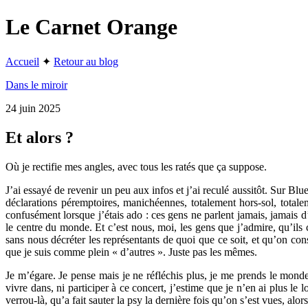
Le Carnet Orange
Accueil
✦
Retour au blog
Dans le miroir
24 juin 2025
Et alors ?
Où je rectifie mes angles, avec tous les ratés que ça suppose.
J’ai essayé de revenir un peu aux infos et j’ai reculé aussitôt. Sur Bl
déclarations péremptoires, manichéennes, totalement hors-sol, totalem
confusément lorsque j’étais ado : ces gens ne parlent jamais, jamais d
le centre du monde. Et c’est nous, moi, les gens que j’admire, qu’il
sans nous décréter les représentants de quoi que ce soit, et qu’on co
que je suis comme plein « d’autres ». Juste pas les mêmes.
Je m’égare. Je pense mais je ne réfléchis plus, je me prends le monde
vivre dans, ni participer à ce concert, j’estime que je n’en ai plus le 
verrou-là, qu’a fait sauter la psy la dernière fois qu’on s’est vues, alor