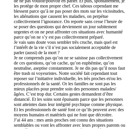
de ne pas vouloir/pouvoir en parler. Et puis, spontanément, je
les protège de mon propre chef. Ces tabous cependant me
blessent parce qu’à ne pas poser des mots sur les vicissitudes,
les aliénations que causent les maladies, on perpétue
collectivement l’ignorance. On reporte sans cesse l’heure de
se poser des questions qui deviennent un jour subitement
urgentes et on ne peut affronter ces situations avec humanité
parce qu’on ne s’y est pas collectivement préparé.
Je vais sans doute vous sembler très cruche, mais quel est
l’intérêt de la vie s’il n’est pas socialement acceptable de
parler (aussi) de la mort ?
Je ne comprends pas qu’on ne se saisisse pas collectivement
de ces questions, qu’on cache, qu’on euphémise, qu’on
neutralise, aseptise constamment. Je ne dis pas qu’il nous faut
être trash ni voyeuristes. Notre société fait cependant tout
reposer sur l’initiative individuelle, les très proches et/ou les
professionnels de la santé. Or les familles ne sont pas les
mieux placées pour prendre soin des personnes malades/
âgées. C’est trop dur. Certains gestes demandent d’être
distancié. Et les soins sont épuisants parce que les personnes
sont atteintes dans leur intégrité psychique comme physique.
Et les professionnels de santé font ce qu’ils peuvent avec des
moyens humains et matériels qui ne font que décroitre.
J’ai 44 ans : mes amis proches ont connu des situations
semblables ou vont les affronter avec leurs propres parents ou