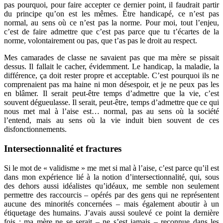
pas pourquoi, pour faire accepter ce dernier point, il faudrait partir
du principe qu’on est les mêmes. Être handicapé, ce n’est pas
normal, au sens où ce n’est pas la norme. Pour moi, tout l’enjeu,
c’est de faire admettre que c’est pas parce que tu t’écartes de la
norme, volontairement ou pas, que t’as pas le droit au respect.
Mes camarades de classe ne savaient pas que ma mère se pissait
dessus. Il fallait le cacher, évidemment. Le handicap, la maladie, la
différence, ça doit rester propre et acceptable. C’est pourquoi ils ne
comprenaient pas ma haine ni mon désespoir, et je ne peux pas les
en blâmer. Il serait peut-être temps d’admettre que la vie, c’est
souvent dégueulasse. Il serait, peut-être, temps d’admettre que ce qui
nous met mal à l’aise est… normal, pas au sens où la société
l’entend, mais au sens où la vie induit bien souvent de ces
disfonctionnements.
Intersectionnalité et fractures
Si le mot de « validisme » me met si mal à l’aise, c’est parce qu’il est
dans mon expérience lié à la notion d’intersectionnalité, qui, sous
des dehors aussi idéalistes qu’idéaux, me semble non seulement
permettre des raccourcis – opérés par des gens qui ne représentent
aucune des minorités concernées – mais également aboutir à un
étiquetage des humains. J’avais aussi soulevé ce point la dernière
fois : ma mère ne se serait – ne s’est jamais – reconnue dans les