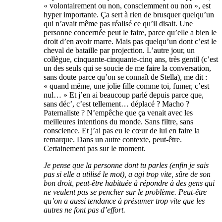
« volontairement ou non, consciemment ou non », est
hyper importante. Ça sert à rien de brusquer quelqu’un
qui n’avait même pas réalisé ce qu’il disait. Une
personne concernée peut le faire, parce qu’elle a bien le
droit d’en avoir marre. Mais pas quelqu’un dont c’est le
cheval de bataille par projection. L’autre jour, un
collègue, cinquante-cinquante-cinq ans, très gentil (c’est
un des seuls qui se soucie de me faire la conversation,
sans doute parce qu’on se connaît de Stella), me dit :
« quand même, une jolie fille comme toi, fumer, c’est
nul… » Et j’en ai beaucoup parlé depuis parce que,
sans déc’, c’est tellement… déplacé ? Macho ?
Paternaliste ? N’empêche que ça venait avec les
meilleures intentions du monde. Sans filtre, sans
conscience. Et j’ai pas eu le cœur de lui en faire la
remarque. Dans un autre contexte, peut-être.
Certainement pas sur le moment.
Je pense que la personne dont tu parles (enfin je sais
pas si elle a utilisé le mot), a agi trop vite, sûre de son
bon droit, peut-être habituée à répondre à des gens qui
ne veulent pas se pencher sur le problème. Peut-être
qu’on a aussi tendance à présumer trop vite que les
autres ne font pas d’effort.