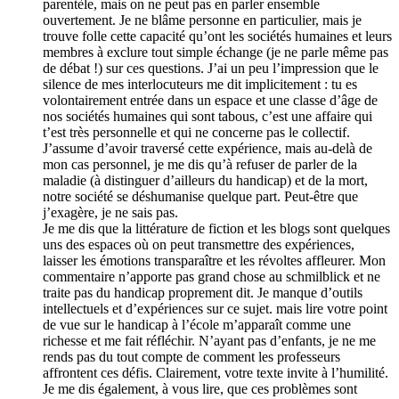
parentèle, mais on ne peut pas en parler ensemble
ouvertement. Je ne blâme personne en particulier, mais je
trouve folle cette capacité qu’ont les sociétés humaines et leurs
membres à exclure tout simple échange (je ne parle même pas
de débat !) sur ces questions. J’ai un peu l’impression que le
silence de mes interlocuteurs me dit implicitement : tu es
volontairement entrée dans un espace et une classe d’âge de
nos sociétés humaines qui sont tabous, c’est une affaire qui
t’est très personnelle et qui ne concerne pas le collectif.
J’assume d’avoir traversé cette expérience, mais au-delà de
mon cas personnel, je me dis qu’à refuser de parler de la
maladie (à distinguer d’ailleurs du handicap) et de la mort,
notre société se déshumanise quelque part. Peut-être que
j’exagère, je ne sais pas.
Je me dis que la littérature de fiction et les blogs sont quelques
uns des espaces où on peut transmettre des expériences,
laisser les émotions transparaître et les révoltes affleurer. Mon
commentaire n’apporte pas grand chose au schmilblick et ne
traite pas du handicap proprement dit. Je manque d’outils
intellectuels et d’expériences sur ce sujet. mais lire votre point
de vue sur le handicap à l’école m’apparaît comme une
richesse et me fait réfléchir. N’ayant pas d’enfants, je ne me
rends pas du tout compte de comment les professeurs
affrontent ces défis. Clairement, votre texte invite à l’humilité.
Je me dis également, à vous lire, que ces problèmes sont