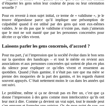
d’étiqueter les gens selon leur couleur de peau ou leur orientation
sexuelle ?
Pour en revenir à mon sujet initial, ce terme de « validisme », je le
trouve dégueulasse parce qu’il implique une présomption de
culpabilité quand il est utilisé par des gens qui sont eux-mêmes
valides. Je ne dis pas que le validisme n’existe pas, mais j’aimerais
que le mot ne soit manié que par les personnes concernées pour
décrire ce qu’elles vivent.
Laissons parler les gens concernés, d’accord ?
Pour ma part, j’ai l’impression que la société évolue dans le bon sens
sur la question des handicaps – et tout le mérite en revient aux
associations et aux personnes concernées qui sortent de plus en plus
du silence pour expliquer ce qu’elles vivent et ressentent au
quotidien. Quand j’étais gamine, il n’était pas rare que ma mère se
prenne des moqueries de la part des gamins, et les regards étaient
souvent appuyés. C’était nettement moins le cas dans les années qui
ont suivi.
Le problème, même si ça ne devrait pas en être un, c’est que ça
donne l’impression à des gens comme mon interlocutrice qu’ils ont
leur mot à dire. Comme ça devient un vrai sujet, tout le monde peut
s’en emparer et formuler une opinion. Or, de mon point de vue, sur