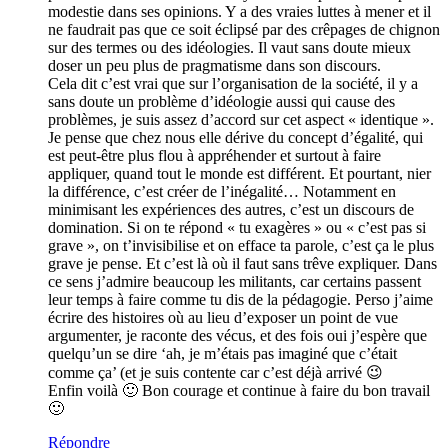
modestie dans ses opinions. Y a des vraies luttes à mener et il
ne faudrait pas que ce soit éclipsé par des crêpages de chignon
sur des termes ou des idéologies. Il vaut sans doute mieux
doser un peu plus de pragmatisme dans son discours.
Cela dit c’est vrai que sur l’organisation de la société, il y a
sans doute un problème d’idéologie aussi qui cause des
problèmes, je suis assez d’accord sur cet aspect « identique ».
Je pense que chez nous elle dérive du concept d’égalité, qui
est peut-être plus flou à appréhender et surtout à faire
appliquer, quand tout le monde est différent. Et pourtant, nier
la différence, c’est créer de l’inégalité… Notamment en
minimisant les expériences des autres, c’est un discours de
domination. Si on te répond « tu exagères » ou « c’est pas si
grave », on t’invisibilise et on efface ta parole, c’est ça le plus
grave je pense. Et c’est là où il faut sans trêve expliquer. Dans
ce sens j’admire beaucoup les militants, car certains passent
leur temps à faire comme tu dis de la pédagogie. Perso j’aime
écrire des histoires où au lieu d’exposer un point de vue
argumenter, je raconte des vécus, et des fois oui j’espère que
quelqu’un se dire ‘ah, je m’étais pas imaginé que c’était
comme ça’ (et je suis contente car c’est déjà arrivé 😉
Enfin voilà 🙂 Bon courage et continue à faire du bon travail
🙂
Répondre