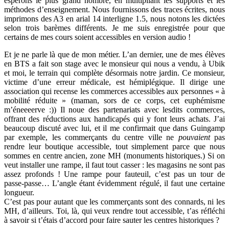
espérons le plus grand nombre, en multipliant les supports et les
méthodes d’enseignement. Nous fournissons des traces écrites, nous
imprimons des A3 en arial 14 interligne 1.5, nous notons les dictées
selon trois barèmes différents. Je me suis enregistrée pour que
certains de mes cours soient accessibles en version audio !
Et je ne parle là que de mon métier. L’an dernier, une de mes élèves
en BTS a fait son stage avec le monsieur qui nous a vendu, à Ubik
et moi, le terrain qui complète désormais notre jardin. Ce monsieur,
victime d’une erreur médicale, est hémiplégique. Il dirige une
association qui recense les commerces accessibles aux personnes « à
mobilité réduite » (maman, sors de ce corps, cet euphémisme
m’éneeeerve :)) Il noue des partenariats avec lesdits commerces,
offrant des réductions aux handicapés qui y font leurs achats. J’ai
beaucoup discuté avec lui, et il me confirmait que dans Guingamp
par exemple, les commerçants du centre ville ne
pouvaient
pas
rendre leur boutique accessible, tout simplement parce que nous
sommes en centre ancien, zone MH (monuments historiques.) Si on
veut installer une rampe, il faut tout casser : les magasins ne sont pas
assez profonds ! Une rampe pour fauteuil, c’est pas un tour de
passe-passe… L’angle étant évidemment régulé, il faut une certaine
longueur.
C’est pas pour autant que les commerçants sont des connards, ni les
MH, d’ailleurs. Toi, là, qui veux rendre tout accessible, t’as réfléchi
à savoir si t’étais d’accord pour faire sauter les centres historiques ?