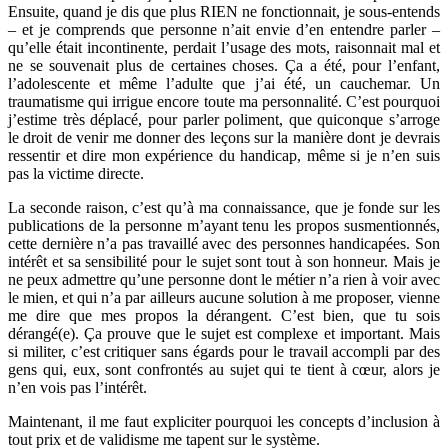
Ensuite, quand je dis que plus RIEN ne fonctionnait, je sous-entends
– et je comprends que personne n’ait envie d’en entendre parler –
qu’elle était incontinente, perdait l’usage des mots, raisonnait mal et
ne se souvenait plus de certaines choses. Ça a été, pour l’enfant,
l’adolescente et même l’adulte que j’ai été, un cauchemar. Un
traumatisme qui irrigue encore toute ma personnalité. C’est pourquoi
j’estime très déplacé, pour parler poliment, que quiconque s’arroge
le droit de venir me donner des leçons sur la manière dont je devrais
ressentir et dire mon expérience du handicap, même si je n’en suis
pas la victime directe.
La seconde raison, c’est qu’à ma connaissance, que je fonde sur les
publications de la personne m’ayant tenu les propos susmentionnés,
cette dernière n’a pas travaillé avec des personnes handicapées. Son
intérêt et sa sensibilité pour le sujet sont tout à son honneur. Mais je
ne peux admettre qu’une personne dont le métier n’a rien à voir avec
le mien, et qui n’a par ailleurs aucune solution à me proposer, vienne
me dire que mes propos la dérangent. C’est bien, que tu sois
dérangé(e). Ça prouve que le sujet est complexe et important. Mais
si militer, c’est critiquer sans égards pour le travail accompli par des
gens qui, eux, sont confrontés au sujet qui te tient à cœur, alors je
n’en vois pas l’intérêt.
Maintenant, il me faut expliciter pourquoi les concepts d’inclusion à
tout prix et de validisme me tapent sur le système.