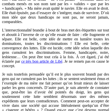
combats menés en son nom tant par les « valides » que par les
« handicapés. » Ma mère avait quitté le navire. Elle en avait le droit.
Elle était épuisée, pas d’essayer de s’intégrer, mais de survivre. D’où
mon idée que deux handicaps ne sont pas, ne seront jamais,
comparables.
L’intersectionnalité brandie à bout de bras met des étiquettes sur tout
et aboutit à l’inverse de ce qu’elle essaie de faire : elle fragmente et
sépare. Elle est belle, cette idée de mettre en lumière toutes les
dominations, toutes les discriminations ! Elle est belle, cette
convergence des luttes. Elle est lucide, cette idée selon laquelle des
gens cumulent les discriminations. Femme, handicapée, noire,
lesbienne… On peut être tout cela à la fois. À cet égard, j’ai été
éclairée par
ce très bon article de Libé
. Je ne remets pas en cause le
concept.
Je suis toutefois persuadée qu’il est le plus souvent brandi par des
gens qui ne cumulent pas les luttes ; ils se sentent seulement émus et
l’exemple de ma mère me fait penser qu’on ferait mieux de laisser
parler les gens concernés. D’autre part, je suis atterrée de constater
que, peut-être las d’avoir été pointés du doigt, les gens qui
soutiennent cette lutte semblent désormais user des mêmes
expédients que leurs contradicteurs. Comment peut-on accepter de
vivre dans une société qui accuse littéralement quelqu’un d’être
« cisgenre et hétéro » ? Quand est-ce que c’est devenu normal