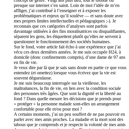
concept de genre. Vingt ans plus tard, tout le monde ou
presque sur internet s’en saisit. Loin de moi l’idée de m’en
affliger, j’ai contribué à l’enseigner et à exposer les
problématiques et enjeux qu’il soulève — et sans doute avec
mes propres limites intellectuelles et pédagogiques ;-). Je
reconnais que ces catégories d’analyses sont parfois
davantage utilisées à des fins moralisatrices ou disqualifiantes,
séparent les gens, les étiquettent plutôt qu’elles ne servent à
questionner le fonctionnement des sociétés humaines.
Sur le fond, votre article fait écho à une expérience que j’ai
vécu ces deux dernières années. Je me suis occupée H24, à
domicile (donc confinements compris), d’une dame de 97 ans
en fin de vie.
Je veux dire par là que je sais sans doute en partie ce que vous
entendez (et omettez) lorsque vous écrivez que la vie est
souvent dégueulasse.
Je me suis beaucoup interrogée sur la vieillesse, les
maltraitances, la fin de vie, en lien avec la condition sociale
des personnes très âgées. Que sont la dignité et la liberté au
fond ? Dans quelle mesure les décisions que je prends pour
« protéger » la personne malade sont-elles un arrangement
confortable pour elle et/ou pour moi ?
A certains moments, j’ai un peu souffert de ne pas pouvoir en
parler avec mes amis proches. La maladie et la mort sont des
tabous que je comprends et je respecte la volonté de mes amis