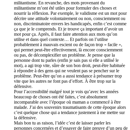
militantisme. En revanche, des mots provenant du
militantisme m’ont été utiles pour formuler des choses et
nourrir la réflexion. Par exemple, le validisme est un mot pour
décrire une attitude volontairement ou non, consciemment ou
non, discriminatoire envers les handicapés, enfin c’est comme
ça que je le comprends. Et je trouve ça important d’avoir un
mot pour ça. Après, il faut faire attention aux mots qu’on
utilise et dans quel contexte… Et parfois on l’utilise
probablement à mauvais escient ou de façon trop « facile »,
qui permet peut-être effectivement, là encore consciemment
ou pas, de décomplexifier un problème. Je pense que la
personne dont tu parles (enfin je sais pas si elle a utilisé le
mot), a agi trop vite, sûre de son bon droit, peut-être habituée
à répondre à des gens qui ne veulent pas se pencher sur le
problème. Peut-être qu’on a aussi tendance à présumer trop
vite que les autres ne font pas d’effort. À être trop sur la
défensive.
Pour l’accessibilité malgré tout je vois qu’avec les années
beaucoup de choses ont été faites, c’est absolument
incomparable avec l’époque où maman a commencé à être
malade. J’ai des souvenirs traumatisants de cette époque alors
c’est quelque chose qui a tendance justement à me mettre sur
la défensive.
Mais bon tu as raison, l’idée c’est de laisser parler les
personnes concernées et d’essayer de faire preuve d’un peu de