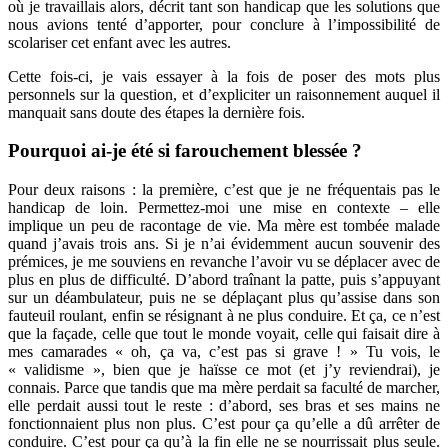
où je travaillais alors, décrit tant son handicap que les solutions que
nous avions tenté d’apporter, pour conclure à l’impossibilité de
scolariser cet enfant avec les autres.
Cette fois-ci, je vais essayer à la fois de poser des mots plus
personnels sur la question, et d’expliciter un raisonnement auquel il
manquait sans doute des étapes la dernière fois.
Pourquoi ai-je été si farouchement blessée ?
Pour deux raisons : la première, c’est que je ne fréquentais pas le
handicap de loin. Permettez-moi une mise en contexte – elle
implique un peu de racontage de vie. Ma mère est tombée malade
quand j’avais trois ans. Si je n’ai évidemment aucun souvenir des
prémices, je me souviens en revanche l’avoir vu se déplacer avec de
plus en plus de difficulté. D’abord traînant la patte, puis s’appuyant
sur un déambulateur, puis ne se déplaçant plus qu’assise dans son
fauteuil roulant, enfin se résignant à ne plus conduire. Et ça, ce n’est
que la façade, celle que tout le monde voyait, celle qui faisait dire à
mes camarades « oh, ça va, c’est pas si grave ! » Tu vois, le
« validisme », bien que je haïsse ce mot (et j’y reviendrai), je
connais. Parce que tandis que ma mère perdait sa faculté de marcher,
elle perdait aussi tout le reste : d’abord, ses bras et ses mains ne
fonctionnaient plus non plus. C’est pour ça qu’elle a dû arrêter de
conduire. C’est pour ça qu’à la fin elle ne se nourrissait plus seule.