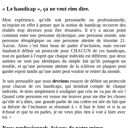
« Le handicap », ça ne veut rien dire.
Mon expérience, qu’elle soit personnelle ou professionnelle,
m’enjoint en effet à penser que la notion de handicap recouvre des
réalités trop diverses pour être résumées. Il n’y a aucun point
commun entre une personne dyslexique, une personne sourde, une
personne tétraplégique ou une personne atteinte de trisomie 21.
Aucun. Alors c’est bien beau de parler d’inclusion, mais encore
faudrait-il définir un protocole pour CHACUN de ces handicaps,
tout en gardant à l’esprit que chaque individu est différent, que deux
autistes ne sont pas identiques du simple fait qu’ils partagent un
trouble, et qu’une personne atteinte de la sclérose en plaques peut
garder espoir tandis qu’une autre peut vouloir se retirer du monde.
Je suis persuadée que nous
devrions
essayer de définir un protocole
pour chacun de ces handicaps, qui tiendrait compte de chaque
individu. Je tiens simplement à souligner que cela ne va pas de soi !
Quand cette personne est venue me trouver pour me dire les choses
qu’elle m’a dites, une grande partie de ma colère est née du fait que
sa théorie de l’inclusion se résumait à « il faut le faire et si tu as
échoué et que tu en parles, je ne veux plus rien à voir à faire avec
toi. »
Nous professionnels, faisons de notre mieux