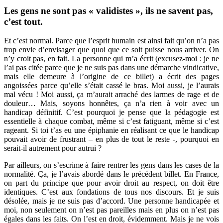
Les gens ne sont pas « validistes », ils ne savent pas,
c’est tout.
Et c’est normal. Parce que l’esprit humain est ainsi fait qu’on n’a pas
trop envie d’envisager que quoi que ce soit puisse nous arriver. On
n’y croit pas, en fait. La personne qui m’a écrit (excusez-moi : je ne
l’ai pas citée parce que je ne suis pas dans une démarche vindicative,
mais elle demeure à l’origine de ce billet) a écrit des pages
angoissées parce qu’elle s’était cassé le bras. Moi aussi, je l’aurais
mal vécu ! Moi aussi, ça m’aurait arraché des larmes de rage et de
douleur… Mais, soyons honnêtes, ça n’a rien à voir avec un
handicap définitif. C’est pourquoi je pense que la pédagogie est
essentielle à chaque combat, même si c’est fatiguant, même si c’est
rageant. Si toi t’as eu une épiphanie en réalisant ce que le handicap
pouvait avoir de frustrant – en plus de tout le reste -, pourquoi en
serait-il autrement pour autrui ?
Par ailleurs, on s’escrime à faire rentrer les gens dans les cases de la
normalité. Ça, je l’avais abordé dans le précédent billet. En France,
on part du principe que pour avoir droit au respect, on doit être
identiques. C’est aux fondations de tous nos discours. Et je suis
désolée, mais je ne suis pas d’accord. Une personne handicapée et
moi, non seulement on n’est pas pareilles mais en plus on n’est pas
égales dans les faits. On l’est en droit, évidemment. Mais je ne vois